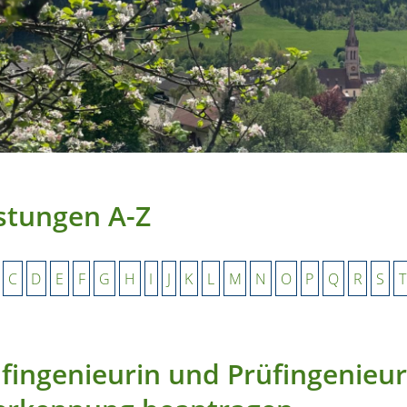
stungen A-Z
C
D
E
F
G
H
I
J
K
L
M
N
O
P
Q
R
S
T
fingenieurin und Prüfingenieur