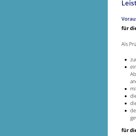
Leis
Vorau
für d
Als Pr
zu
ei
Ab
an
mi
di
di
de
ge
für d