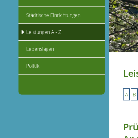
Städtische Einrichtungen
Leistungen A - Z
Lebenslagen
Politik
Lei
A
B
Prü