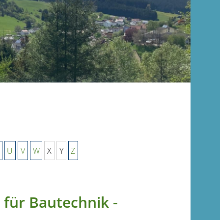
U
V
W
X
Y
Z
 für Bautechnik -