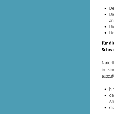
De
Di
an
Di
De
für d
Schwe
Natürl
im Sin
auszuf
hi
da
An
di