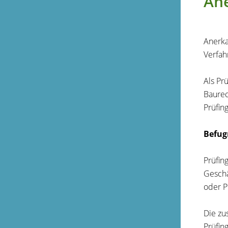
An
Anerka
Verfah
Als Pr
Baurec
Prüfin
Befug
Prüfin
Geschä
oder P
Die zu
Prüfin