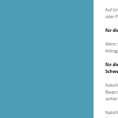
Auf Gr
oder P
für d
Wenn S
Antrag
für d
Schwe
Natürl
Bauprü
vorher
Natürl