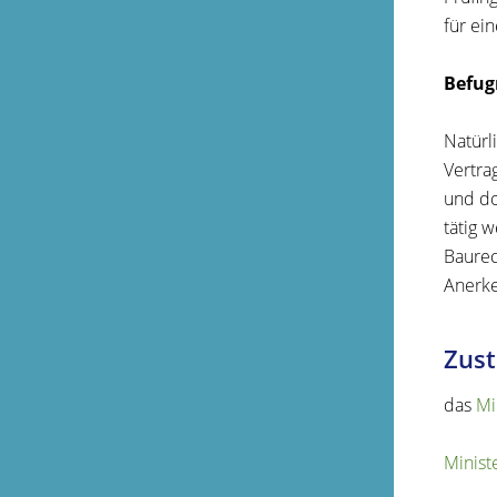
für ein
Befug
Natürl
Vertra
und do
tätig 
Baurec
Anerke
Zust
das
Mi
Minist