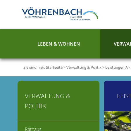
LEBEN & WOHNEN
VERWAL
Sie sind hier:
Startseite
>
Verwaltung & Politik
>
Leistungen A -
VERWALTUNG &
LEIS
POLITIK
Rathaus