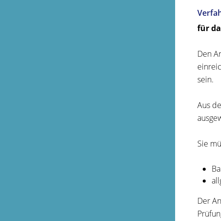
Verfa
für d
Den An
einrei
sein.
Aus de
ausgew
Sie mü
Ba
al
Der An
Prüfun