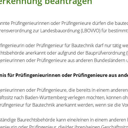
erkennung beantragen
nnte Prüfingenieurinnen oder Prüfingenieure dürfen die baute
rensverordnung zur Landesbauordnung (LBOVVO) für bestimmte
üfingenieurin oder Prüfingenieur für Bautechnik darf nur tätig w
htsbehörde anerkannt oder aufgrund der Bauprüfverordnung (Ba
genieurinnen oder Prüfingenieure aus anderen Bundesländern 
nis für Prüfingenieurinnen oder Prüfingenieure aus an
genieurinnen oder Prüfingenieure, die bereits in einem ander
ftssitz nach Baden-Württemberg verlegen möchten, können ohn
rüfingenieur für Bautechnik anerkannt werden, wenn sie die Vo
ständige Baurechtsbehörde kann eine/einen in einem anderen
genieurin oder Prüfingenieur, die/der ihren/seinen Geschäftssit