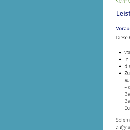
Stadt 
Leis
Vorau
Diese 
vo
in
di
Zu
au
– 
Be
Be
Eu
Sofern
aufgru