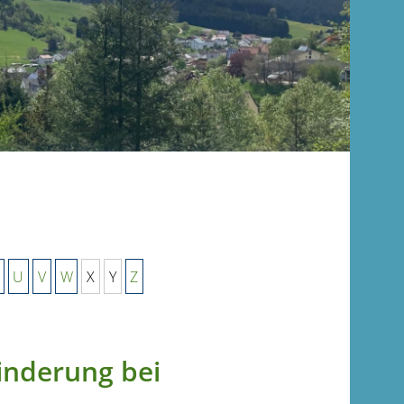
U
V
W
X
Y
Z
inderung bei