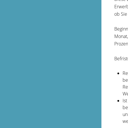
Erwerb
ob Sie
Beginn
Monat,
Prozen
Befris
Re
be
Re
We
Is
be
un
we