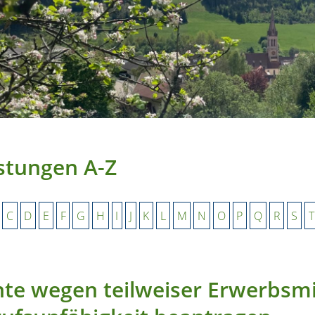
stungen A-Z
C
D
E
F
G
H
I
J
K
L
M
N
O
P
Q
R
S
T
te wegen teilweiser Erwerbsm