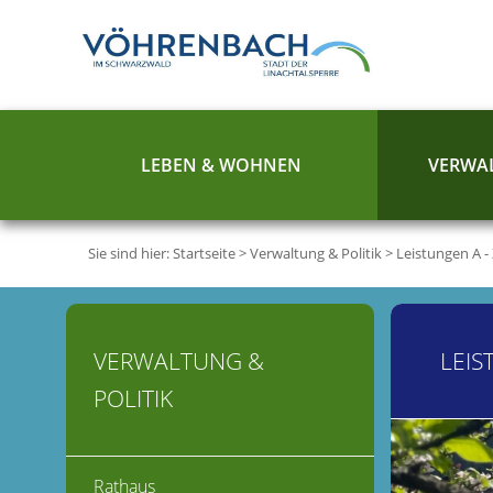
LEBEN & WOHNEN
VERWAL
Sie sind hier:
Startseite
>
Verwaltung & Politik
>
Leistungen A -
VERWALTUNG &
LEIS
POLITIK
Rathaus