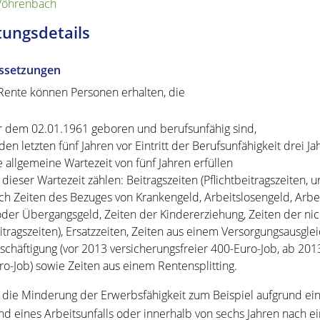
Vöhrenbach
tungsdetails
ssetzungen
Rente können Personen erhalten, die
r dem 02.01.1961 geboren und berufsunfähig sind,
 den letzten fünf Jahren vor Eintritt der Berufsunfähigkeit drei J
e allgemeine Wartezeit von fünf Jahren erfüllen
 dieser Wartezeit zählen: Beitragszeiten (Pflichtbeitragszeiten
ch Zeiten des Bezuges von Krankengeld, Arbeitslosengeld, Arbei
oder Übergangsgeld, Zeiten der Kindererziehung, Zeiten der nic
itragszeiten), Ersatzzeiten, Zeiten aus einem Versorgungsausglei
schäftigung (vor 2013 versicherungsfreier 400-Euro-Job, ab 2013
ro-Job) sowie Zeiten aus einem Rentensplitting.
 die Minderung der Erwerbsfähigkeit zum Beispiel aufgrund ein
nd eines Arbeitsunfalls oder innerhalb von sechs Jahren nach ei