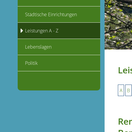
Städtische Einrichtungen
Leistungen A - Z
Lebenslagen
Politik
Lei
A
B
Ren