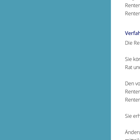
Renten
Renten
Verfa
Die Re
Sie kö
Rat un
Den vo
Renten
Renten
Sie er
Änderu