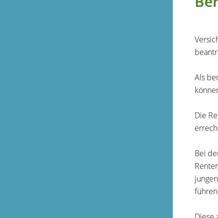
Ber
Versic
beantr
Als be
können
Die Re
errech
Bei de
Renten
jungen
führen
Diese 