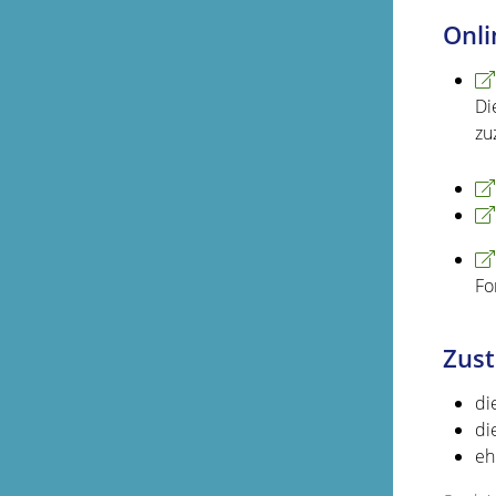
Onli
Di
zu
Fo
Zust
di
di
eh