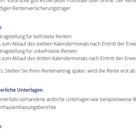
len.
Vordrucke gibt es bei jeder Postfiliale oder online. Der Re
digen Rentenversicherungsträger.
n
tragstellung für befristete Renten:
s zum Ablauf des siebten Kalendermonats nach Eintritt der Er
tragstellung für unbefristete Renten:
s zum Ablauf des dritten Kalendermonats nach Eintritt der Er
s: Stellen Sie Ihren Rentenantrag später, wird die Rente erst a
erliche Unterlagen
nenfalls vorhandene ärztliche Unterlagen wie beispielsweise B
nhausentlassungsberichte
n