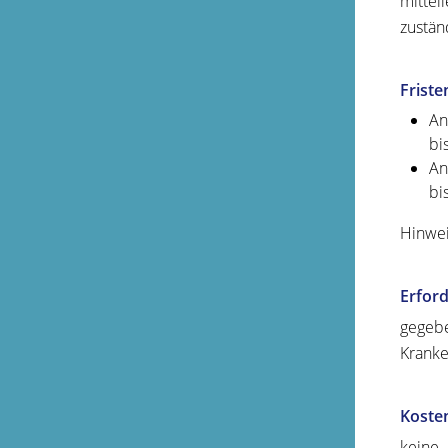
mittei
zustän
Friste
An
bi
An
bi
Hinwei
Erford
gegebe
Kranke
Koste
keine