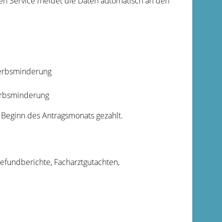
nten Service meldet die Daten automatisch an den
werbsminderung
werbsminderung
b Beginn des Antragsmonats gezahlt.
efundberichte, Facharztgutachten,