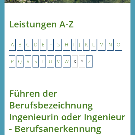
Leistungen A-Z
A
B
C
D
E
F
G
H
I
J
K
L
M
N
O
P
Q
R
S
T
U
V
W
X
Y
Z
Führen der
Berufsbezeichnung
Ingenieurin oder Ingenieur
- Berufsanerkennung