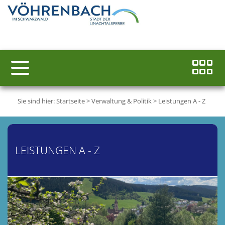
Sie sind hier:
Startseite
>
Verwaltung & Politik
>
Leistungen A - Z
LEISTUNGEN A - Z