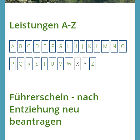
Leistungen A-Z
A
B
C
D
E
F
G
H
I
J
K
L
M
N
O
P
Q
R
S
T
U
V
W
X
Y
Z
Führerschein - nach
Entziehung neu
beantragen