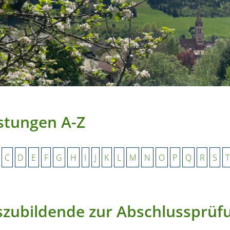
stungen A-Z
C
D
E
F
G
H
I
J
K
L
M
N
O
P
Q
R
S
T
zubildende zur Abschlussprü