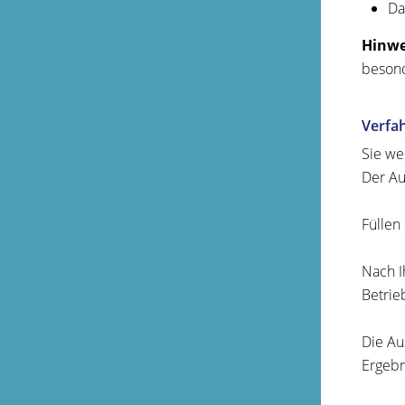
Da
Hinwe
besond
Verfa
Sie we
Der Au
Füllen 
Nach I
Betrie
Die Au
Ergebn