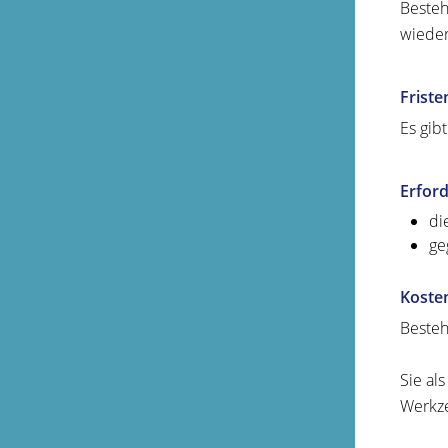
Besteh
wieder
Friste
Es gib
Erford
di
ge
Koste
Besteh
Sie al
Werkze