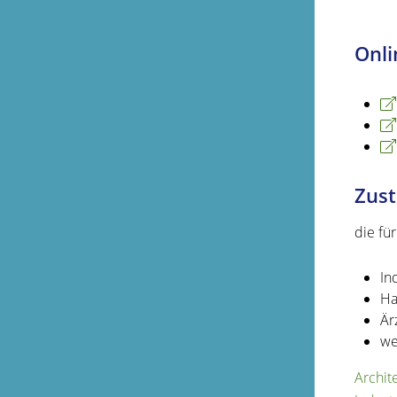
Onli
Zust
die fü
In
Ha
Är
we
Archi