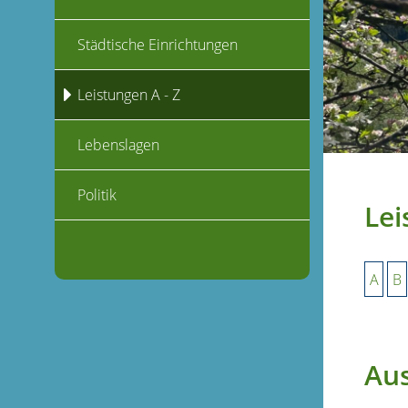
Städtische Einrichtungen
Leistungen A - Z
Lebenslagen
Politik
Lei
A
B
Aus