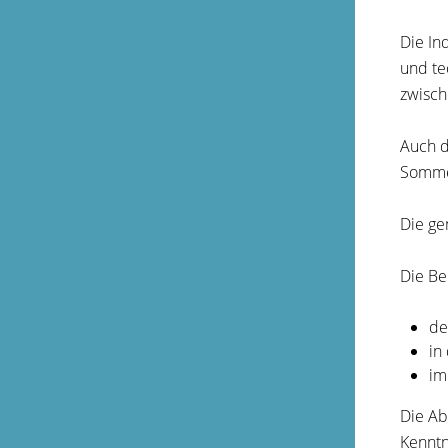
Die In
und te
zwisch
Auch d
Sommer
Die ge
Die Be
de
in
im
Die Ab
Kenntn