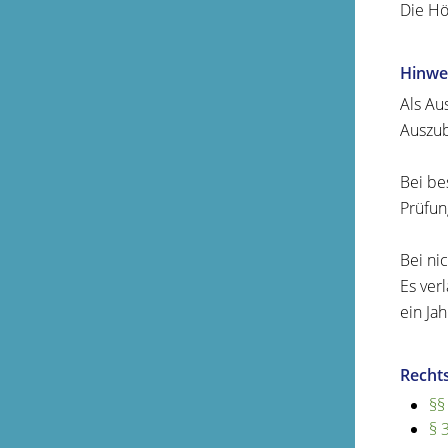
Die Hö
Hinwe
Als Au
Auszub
Bei be
Prüfun
Bei ni
Es ver
ein Jah
Recht
§§
§ 