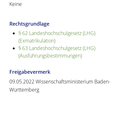
Keine
Rechtsgrundlage
§ 62 Landeshochschulgesetz (LHG)
(Exmatrikulation)
§ 63 Landeshochschulgesetz (LHG)
(Ausführungsbestimmungen)
Freigabevermerk
09.05.2022 Wissenschaftsministerium Baden-
Württemberg
Copyright © 2020 - 2021 dvv-bw -
https://www.voehrenbach.de/verwaltung-und-
politik/leistungen+a+-+z