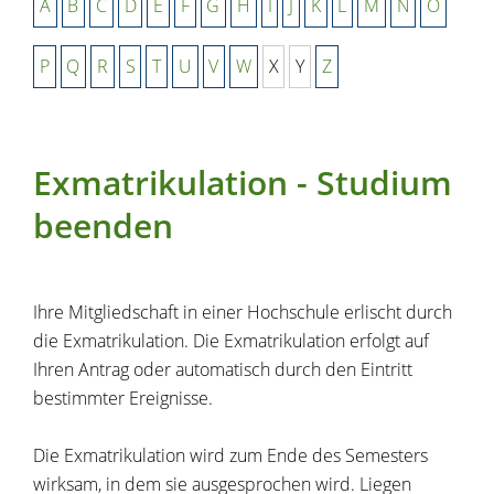
A
B
C
D
E
F
G
H
I
J
K
L
M
N
O
P
Q
R
S
T
U
V
W
X
Y
Z
Exmatrikulation - Studium
beenden
Ihre Mitgliedschaft in einer Hochschule erlischt durch
die Exmatrikulation. Die Exmatrikulation erfolgt auf
Ihren Antrag oder automatisch durch den Eintritt
bestimmter Ereignisse.
Die Exmatrikulation wird zum Ende des Semesters
wirksam, in dem sie ausgesprochen wird. Liegen