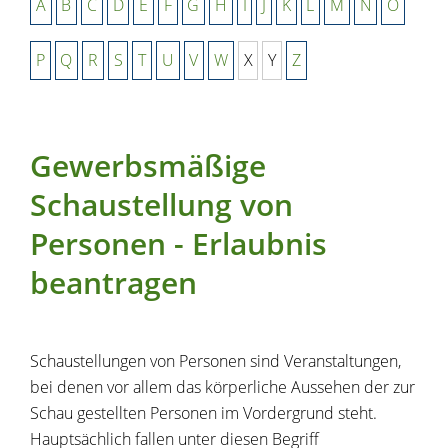
A
B
C
D
E
F
G
H
I
J
K
L
M
N
O
P
Q
R
S
T
U
V
W
X
Y
Z
Gewerbsmäßige
Schaustellung von
Personen - Erlaubnis
beantragen
Schaustellungen von Personen sind Veranstaltungen,
bei denen vor allem das körperliche Aussehen der zur
Schau gestellten Personen im Vordergrund steht.
Hauptsächlich fallen unter diesen Begriff