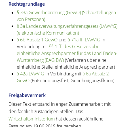
Rechtsgrundlage
§ 33a Gewerbeordnung (GewO) (Schaustellungen
von Personen)
§ 3a Landesverwaltungsverfahrensgesetz (LVwVfG)
(elektronische Kommunikation)
§ 6b Absatz 1 GewO
und
§ 71a ff. LVwVfG
in
Verbindung mit
§§ 1 ff. des Gesetzes über
einheitliche Ansprechpartner für das Land Baden-
Württemberg (EAG BW)
(Verfahren über eine
einheitliche Stelle, einheitliche Ansprechpartner)
§ 42a LVwVfG
in Verbindung mit
§ 6a Absatz 2
GewO
(Entscheidungsfrist, Genehmigungsfiktion)
Freigabevermerk
Dieser Text entstand in enger Zusammenarbeit mit
den fachlich zuständigen Stellen. Das
Wirtschaftsministerium
hat dessen ausführliche
Fassung am 19.06.2019 freigegeben.