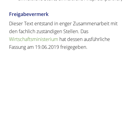
Freigabevermerk
Dieser Text entstand in enger Zusammenarbeit mit
den fachlich zuständigen Stellen. Das
Wirtschaftsministerium
hat dessen ausführliche
Fassung am 19.06.2019 freigegeben.
Copyright © 2020 - 2021 dvv-bw -
https://www.voehrenbach.de/verwaltung-und-
politik/leistungen+a+-+z