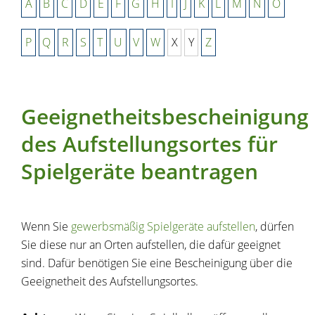
A
B
C
D
E
F
G
H
I
J
K
L
M
N
O
P
Q
R
S
T
U
V
W
X
Y
Z
Geeignetheitsbescheinigung
des Aufstellungsortes für
Spielgeräte beantragen
Wenn Sie
gewerbsmäßig Spielgeräte aufstellen
, dürfen
Sie diese nur an Orten aufstellen, die dafür geeignet
sind. Dafür benötigen Sie eine Bescheinigung über die
Geeignetheit des Aufstellungsortes.