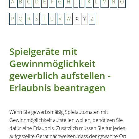
A
B
C
D
E
F
G
H
I
J
K
L
M
N
O
P
Q
R
S
T
U
V
W
X
Y
Z
Spielgeräte mit
Gewinnmöglichkeit
gewerblich aufstellen -
Erlaubnis beantragen
Wenn Sie gewerbsmäßig Spielautomaten mit
Gewinnmöglichkeit aufstellen wollen, benötigen Sie
dafür eine Erlaubnis. Zusätzlich müssen Sie für jedes
aufgestellte Gerät nachweisen, dass der gewählte Ort