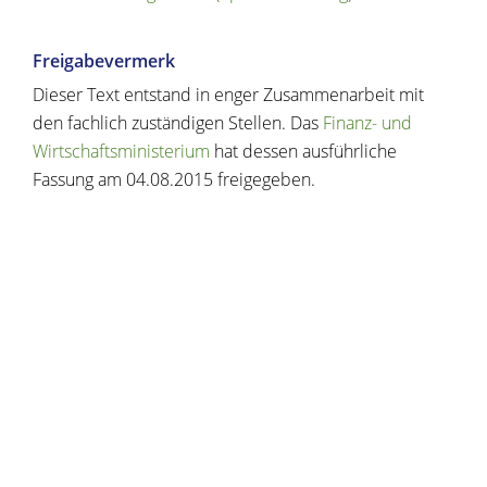
Freigabevermerk
Dieser Text entstand in enger Zusammenarbeit mit
den fachlich zuständigen Stellen. Das
Finanz- und
Wirtschaftsministerium
hat dessen ausführliche
Fassung am 04.08.2015 freigegeben.
Copyright © 2020 - 2021 dvv-bw -
https://www.voehrenbach.de/verwaltung-und-
politik/leistungen+a+-+z