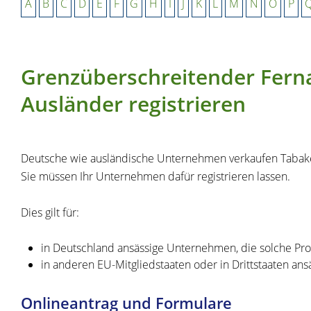
A
B
C
D
E
F
G
H
I
J
K
L
M
N
O
P
Grenzüberschreitender Ferna
Ausländer registrieren
Deutsche wie ausländische Unternehmen verkaufen Tabakerz
Sie müssen Ihr Unternehmen dafür registrieren lassen.
Dies gilt für:
in Deutschland ansässige Unternehmen, die solche Pr
in anderen EU-Mitgliedstaaten oder in Drittstaaten a
Onlineantrag und Formulare