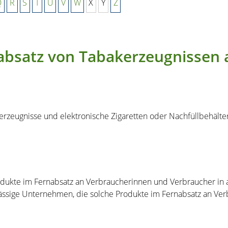
Q
R
S
T
U
V
W
X
Y
Z
bsatz von Tabakerzeugnissen a
eugnisse und elektronische Zigaretten oder Nachfüllbehälter 
odukte im Fernabsatz an Verbraucherinnen und Verbraucher in 
nsässige Unternehmen, die solche Produkte im Fernabsatz an Ve