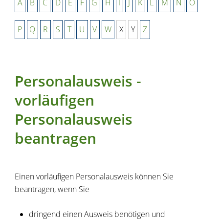
A
B
C
D
E
F
G
H
I
J
K
L
M
N
O
P
Q
R
S
T
U
V
W
X
Y
Z
Personalausweis -
vorläufigen
Personalausweis
beantragen
Einen vorläufigen Personalausweis können Sie
beantragen, wenn Sie
dringend einen Ausweis benötigen und