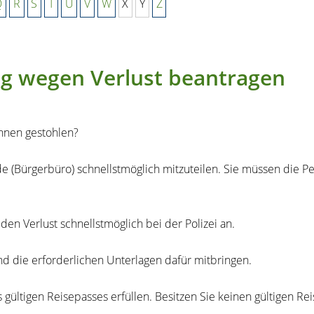
Q
R
S
T
U
V
W
X
Y
Z
ng wegen Verlust beantragen
Ihnen gestohlen?
rde (Bürgerbüro) schnellstmöglich mitzuteilen. Sie müssen die
en Verlust schnellstmöglich bei der Polizei an.
d die erforderlichen Unterlagen dafür mitbringen.
 gültigen Reisepasses erfüllen.
Besitzen Sie keinen gültigen R