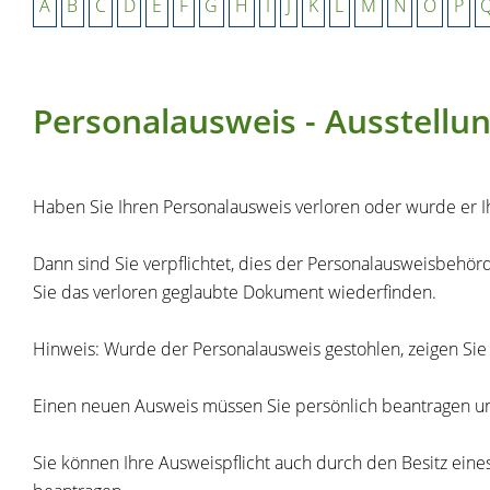
A
B
C
D
E
F
G
H
I
J
K
L
M
N
O
P
Personalausweis - Ausstellu
Haben Sie Ihren Personalausweis verloren oder wurde er 
Dann sind Sie verpflichtet, dies der Personalausweisbehö
Sie das verloren geglaubte Dokument wiederfinden.
Hinweis: Wurde der Personalausweis gestohlen, zeigen Sie d
Einen neuen Ausweis müssen Sie persönlich beantragen un
Sie können Ihre Ausweispflicht auch durch den Besitz eines