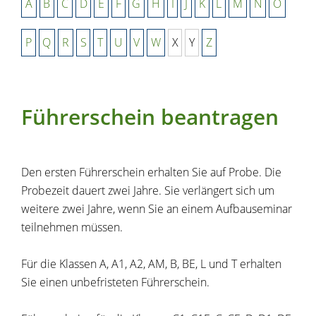
A
B
C
D
E
F
G
H
I
J
K
L
M
N
O
P
Q
R
S
T
U
V
W
X
Y
Z
Führerschein beantragen
Den ersten Führerschein erhalten Sie auf Probe. Die
Probezeit dauert zwei Jahre.
Sie verlängert sich um
weitere zwei Jahre, wenn Sie an einem Aufbauseminar
teilnehmen mü
s
sen.
Für die Klassen A, A1, A2, AM, B, BE, L und T erhalten
Sie einen unbefristeten Führerschein.