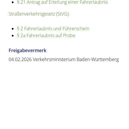
§ 21 Antrag auf Erteilung einer Fahrerlaubnis
Straßenverkehrsgesetz (StVG):
§ 2 Fahrerlaubnis und Führerschein
§ 2a Fahrerlaubnis auf Probe
Freigabevermerk
04.02.2026
Verkehrsministerium Baden-Württemberg
Copyright © 2020 - 2021 dvv-bw -
https://www.voehrenbach.de/verwaltung-und-
politik/leistungen+a+-+z