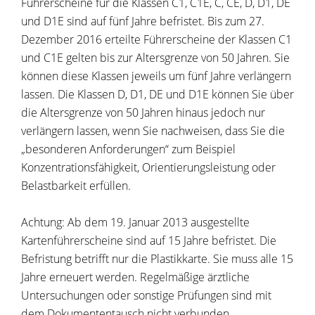
Führerscheine für die Klassen C1, C1E, C, CE, D, D1, DE
und D1E sind auf fünf Jahre befristet. Bis zum 27.
Dezember 2016 erteilte Führerscheine der Klassen C1
und C1E gelten bis zur Altersgrenze von 50 Jahren. Sie
können diese Klassen jeweils um fünf Jahre verlängern
lassen.
Die Klassen D, D1, DE und D1E können Sie über
die Altersgrenze von 50 Jahren hinaus jedoch nur
verlängern la
s
sen, wenn Sie nachweisen, dass Sie die
„besonderen Anforderu
n
gen“ zum Beispiel
Konzentrationsfähigkeit, Orientierungsleistung oder
Belastbarkeit erfüllen.
Achtung:
Ab dem 19. Januar 2013 ausgestellte
Kartenführersche
i
ne sind auf 15 Jahre befristet. Die
Befristung betrifft nur die Pla
s
tikkarte. Sie muss alle 15
Jahre erneuert werden. Regelmäßige ärztliche
Untersuchungen oder sonstige Prüfungen sind mit
dem Dokumententausch nicht verbunden.