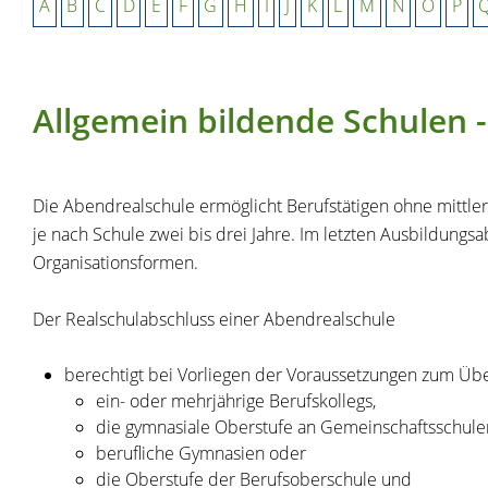
A
B
C
D
E
F
G
H
I
J
K
L
M
N
O
P
Allgemein bildende Schulen 
Die Abendrealschule ermöglicht Berufstätigen ohne mittler
je nach Schule zwei bis drei Jahre. Im letzten Ausbildungsa
Organisationsformen.
Der Realschulabschluss einer Abendrealschule
berechtigt bei Vorliegen der Voraussetzungen zum Übe
ein- oder mehrjährige Berufskollegs,
die gymnasiale Oberstufe an Gemeinschaftsschule
berufliche Gymnasien oder
die Oberstufe der Berufsoberschule und