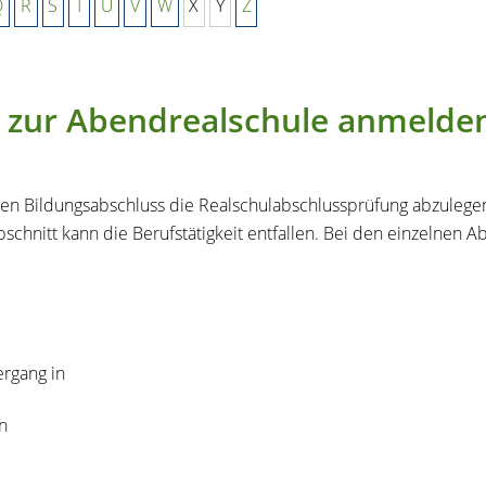
Q
R
S
T
U
V
W
X
Y
Z
- zur Abendrealschule anmelde
en Bildungsabschluss die Realschulabschlussprüfung abzulegen.
bschnitt kann die Berufstätigkeit entfallen. Bei den einzelnen 
rgang in
n