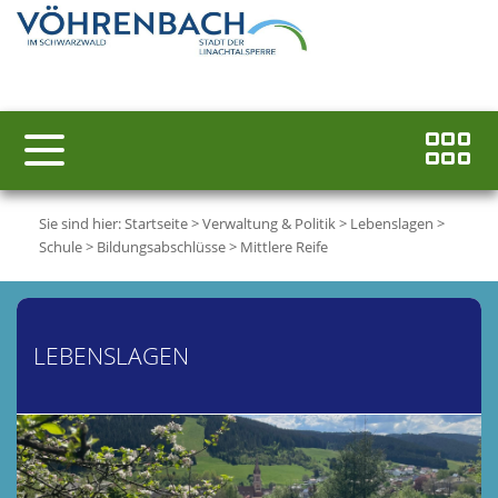
Sie sind hier:
Startseite
>
Verwaltung & Politik
>
Lebenslagen
>
Schule
>
Bildungsabschlüsse
>
Mittlere Reife
LEBENSLAGEN