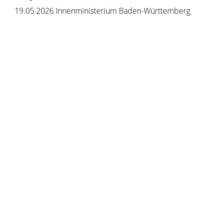
19.05.2026 Innenministerium Baden-Württemberg
Copyright © 2020 - 2021 dvv-bw -
https://www.voehrenbach.de/verwaltung-und-
politik/leistungen+a+-+z