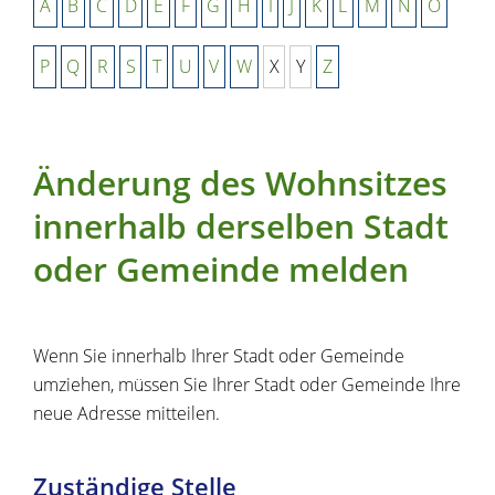
A
B
C
D
E
F
G
H
I
J
K
L
M
N
O
P
Q
R
S
T
U
V
W
X
Y
Z
Änderung des Wohnsitzes
innerhalb derselben Stadt
oder Gemeinde melden
Wenn Sie innerhalb Ihrer Stadt oder Gemeinde
umziehen, müssen Sie Ihrer Stadt oder Gemeinde Ihre
neue Adresse mitteilen.
Zuständige Stelle