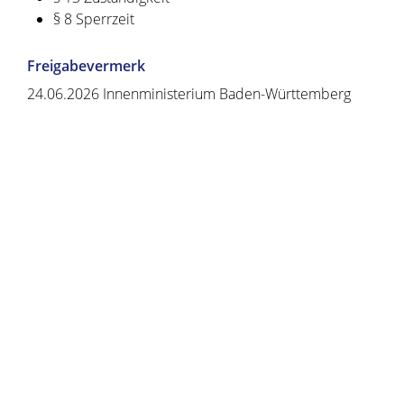
§ 8 Sperrzeit
Freigabevermerk
24.06.2026 Innenministerium Baden-Württemberg
Copyright © 2020 - 2021 dvv-bw -
https://www.voehrenbach.de/verwaltung-und-
politik/leistungen+a+-+z