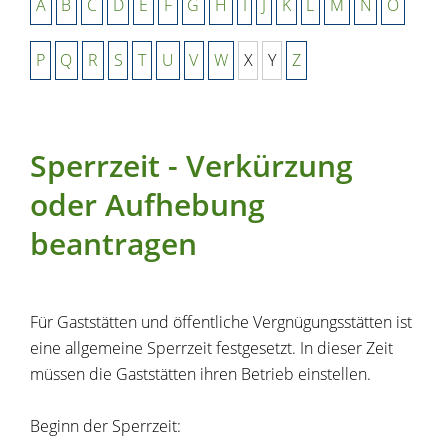
A
B
C
D
E
F
G
H
I
J
K
L
M
N
O
P
Q
R
S
T
U
V
W
X
Y
Z
Sperrzeit - Verkürzung
oder Aufhebung
beantragen
Für Gaststätten und öffentliche Vergnügungsstätten ist
eine allgemeine Sperrzeit festgesetzt. In dieser Zeit
müssen die Gaststätten ihren Betrieb einstellen.
Beginn der Sperrzeit: