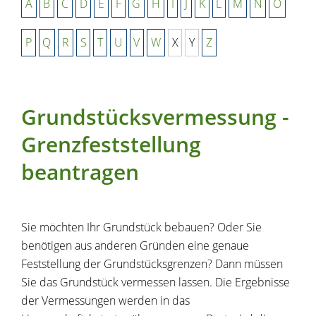
A
B
C
D
E
F
G
H
I
J
K
L
M
N
O
P
Q
R
S
T
U
V
W
X
Y
Z
Grundstücksvermessung -
Grenzfeststellung
beantragen
Sie möchten Ihr Grundstück bebauen? Oder Sie
benötigen aus anderen Gründen eine genaue
Feststellung der Grundstücksgrenzen? Dann müssen
Sie das Grundstück vermessen lassen.
Die Ergebnisse
der Vermessungen werden in das