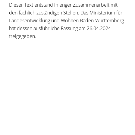
Dieser Text entstand in enger Zusammenarbeit mit
den fachlich zuständigen Stellen. Das Ministerium für
Landesentwicklung und Wohnen Baden-Württemberg
hat dessen ausführliche Fassung am 26.04.2024
freigegeben.
Copyright © 2020 - 2021 dvv-bw -
https://www.voehrenbach.de/verwaltung-und-
politik/leistungen+a+-+z