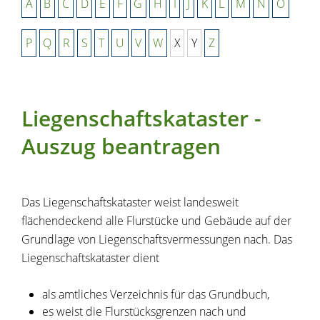
A
B
C
D
E
F
G
H
I
J
K
L
M
N
O
P
Q
R
S
T
U
V
W
X
Y
Z
Liegenschaftskataster -
Auszug beantragen
Das Liegenschaftskataster weist landesweit
flächendeckend alle Flurstücke und Gebäude auf der
Grundlage von Liegenschaftsvermessungen nach. Das
Liegenschaftskataster dient
als amtliches Verzeichnis für das Grundbuch,
es weist die Flurstücksgrenzen nach und