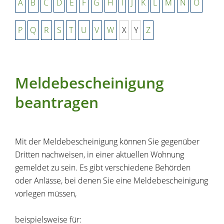
A
B
C
D
E
F
G
H
I
J
K
L
M
N
O
P
Q
R
S
T
U
V
W
X
Y
Z
Meldebescheinigung
beantragen
Mit der Meldebescheinigung können Sie gegenüber
Dritten nachweisen, in einer aktuellen Wohnung
gemeldet zu sein. Es gibt verschiedene Behörden
oder Anlässe, bei denen Sie eine Meldebescheinigung
vorlegen müssen,
beispielsweise für: