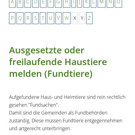
A
B
C
D
E
F
G
H
I
J
K
L
M
N
O
P
Q
R
S
T
U
V
W
X
Y
Z
Ausgesetzte oder
freilaufende Haustiere
melden (Fundtiere)
Aufgefundene Haus- und Heimtiere sind rein rechtlich
gesehen "Fundsachen".
Damit sind die Gemeinden als Fundbehörden
zuständig. Diese müssen Fundtiere entgegennehmen
und artgerecht unterbringen.