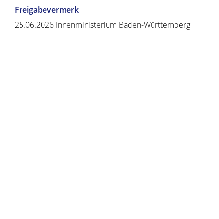
Freigabevermerk
25.06.2026 Innenministerium Baden-Württemberg
Copyright © 2020 - 2021 dvv-bw -
https://www.voehrenbach.de/verwaltung-und-
politik/leistungen+a+-+z