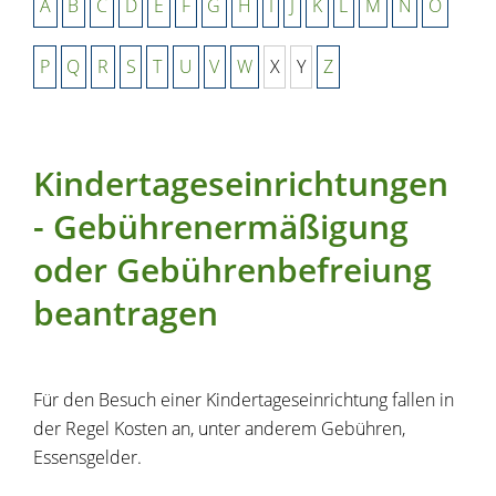
A
B
C
D
E
F
G
H
I
J
K
L
M
N
O
P
Q
R
S
T
U
V
W
X
Y
Z
Kindertageseinrichtungen
- Gebührenermäßigung
oder Gebührenbefreiung
beantragen
Für den Besuch einer Kindertageseinrichtung fallen in
der Regel Kosten an, unter anderem Gebühren,
Essensgelder.