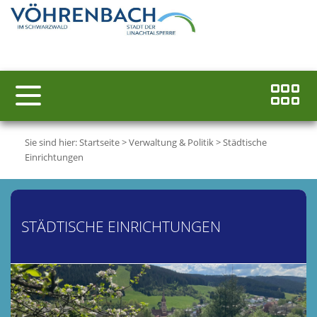
Sie sind hier:
Startseite
>
Verwaltung & Politik
>
Städtische
Einrichtungen
STÄDTISCHE EINRICHTUNGEN