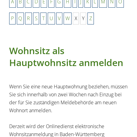
A
B
C
D
E
F
G
H
I
J
K
L
M
N
O
P
Q
R
S
T
U
V
W
X
Y
Z
Wohnsitz als
Hauptwohnsitz anmelden
Wenn Sie eine neue Hauptwohnung beziehen, müssen
Sie sich innerhalb von zwei Wochen nach Einzug bei
der für Sie zuständigen Meldebehörde am neuen
Wohnort anmelden.
Derzeit wird der Onlinedienst elektronische
Wohnsitzanmeldung in Baden-Württemberg