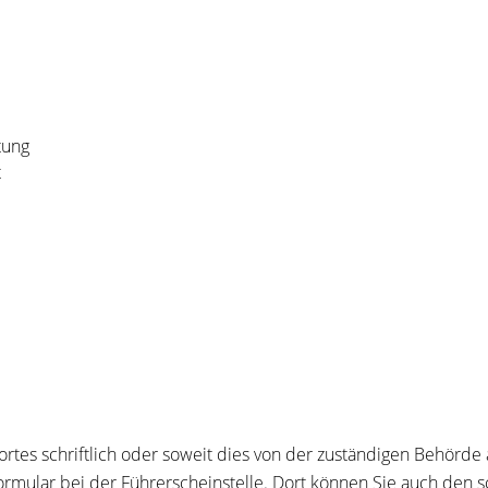
tung
t
rtes schriftlich oder soweit dies von der zuständigen Behörde 
sformular bei der Führerscheinstelle. Dort können Sie auch den s