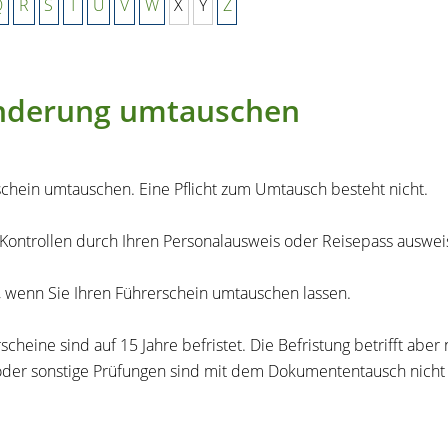
Q
R
S
T
U
V
W
X
Y
Z
änderung umtauschen
schein umtauschen. Eine Pflicht zum Umtausch besteht nicht.
i Kontrollen durch Ihren Personalausweis oder Reisepass auswei
n, wenn Sie Ihren Führerschein umtauschen lassen.
cheine sind auf 15 Jahre befristet. Die Befristung betrifft abe
oder sonstige Prüfungen sind mit dem Dokumententausch nicht