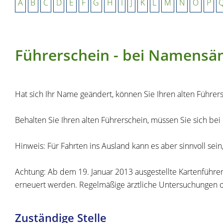
A
B
C
D
E
F
G
H
I
J
K
L
M
N
O
P
Führerschein - bei Namens
Hat sich Ihr Name geändert, können Sie Ihren alten Führer
Behalten Sie Ihren alten Führerschein, müssen Sie sich be
Hinweis:
Für Fa
hrten ins Ausland kann es aber sinnvoll sei
Achtung: Ab dem 19. Januar 2013 ausgestellte Kartenführers
erneuert werden. Regelmäßige ärztliche Untersuchungen 
Zuständige Stelle