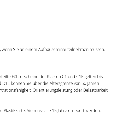
hre, wenn Sie an einem Aufbauseminar teilnehmen mü
s
sen.
erteilte Führerscheine der Klassen C1 und C1E gelten bis
d D1E können Sie über die Altersgrenze von 50 Jahren
trationsfähigkeit, Orientierungsleistung oder Belastbarkeit
ie Pla
s
tikkarte. Sie muss alle 15 Jahre erneuert werden.