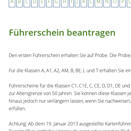
A
B
C
D
E
F
G
H
I
J
K
L
M
N
O
P
Führerschein beantragen
Den ersten Führerschein erhalten Sie auf Probe. Die Probez
Für die Klassen A, A1, A2, AM, B, BE, L und T erhalten Sie e
Führerscheine für die Klassen C1, C1E, C, CE, D, D1, DE un
zur Altersgrenze von 50 Jahren. Sie können diese Klassen j
hinaus jedoch nur verlängern la
s
sen, wenn Sie nachweisen,
erfüllen.
Achtung:
Ab dem 19. Januar 2013 ausgestellte Kartenführe