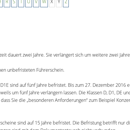
Q
R
S
T
U
V
W
X
Y
Z
eit dauert zwei Jahre.
Sie verlängert sich um weitere zwei Ja
inen unbefristeten Führerschein.
d D1E sind auf fünf Jahre befristet. Bis zum 27. Dezember 2016 
eweils um fünf Jahre verlängern lassen.
Die Klassen D, D1, DE un
 dass Sie die „besonderen Anforderu
n
gen“ zum Beispiel Konzen
rsche
i
ne sind auf 15 Jahre befristet. Die Befristung betrifft nur d