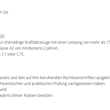
n Sie
DE,
ür dreirädrige Kraftfahrzeuge mit einer Leistung von mehr als 1
Klasse A2 von mindestens 2 Jahren,
E, C1 oder C1E,
esetz und den auf ihm beruhenden Rechtsvorschriften ausgebi
r theoretischen und praktischen Prüfung nachgewiesen haben,
 und
aubnis dieser Klassen besitzen.