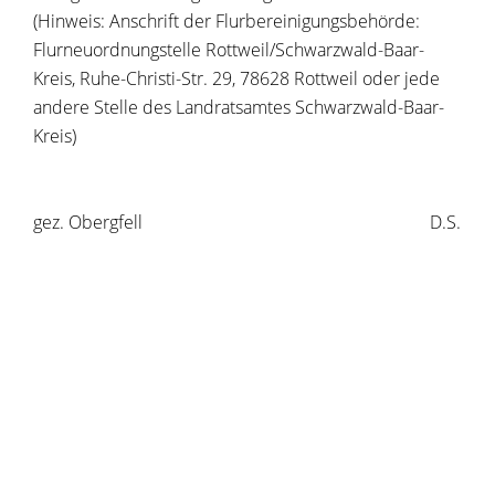
(Hinweis: Anschrift der Flurbereinigungsbehörde:
Flurneuordnungstelle Rottweil/Schwarzwald-Baar-
Kreis, Ruhe-Christi-Str. 29, 78628 Rottweil oder jede
andere Stelle des Landratsamtes Schwarzwald-Baar-
Kreis)
gez. Obergfell D.S.
Copyright © 2025 dvv-bw -
https://www.voehrenbach.de/leben-und-
wohnen/unser+staedtle/aktuelles/oeffentliche+bekanntma
+zusammenlegung+voehrenbach-urach