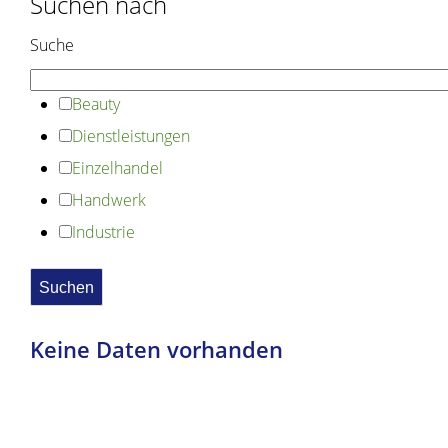
Suchen nach
Suche
Beauty
Dienstleistungen
Einzelhandel
Handwerk
Industrie
Keine Daten vorhanden
Copyright © 2020 dvv-bw -
https://www.voehrenbach.de/wirtschaft-und-
bauen/firmenverzeichnis