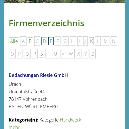
Firmenverzeichnis
Alle
A
B
C
D
E
F
G
H
I
J
K
L
M
N
O
P
Q
R
S
T
U
V
W
X
Y
Z
Bedachungen Riesle GmbH
Urach
Urachtalstraße 44
78147
Vöhrenbach
BADEN-WÜRTTEMBERG
Kategorie
Handwerk
mehr..