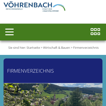
Sie sind hier:
Startseite
>
Wirtschaft & Bauen
>
Firmenverzeichnis
FIRMENVERZEICHNIS