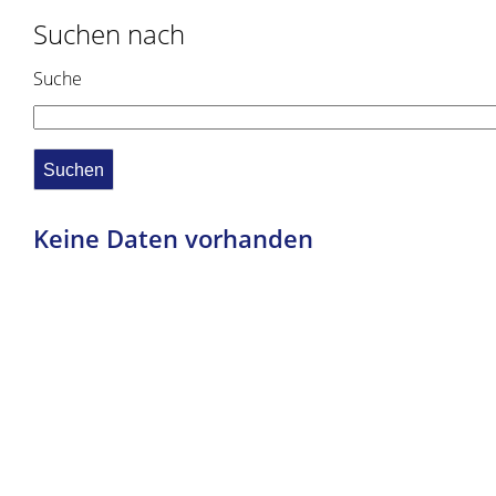
Suchen nach
Suche
Keine Daten vorhanden
Copyright © 2019 - 2021 dvv-bw -
https://www.voehrenbach.de/leben-und-
wohnen/freizeit+_+vereine/vereine