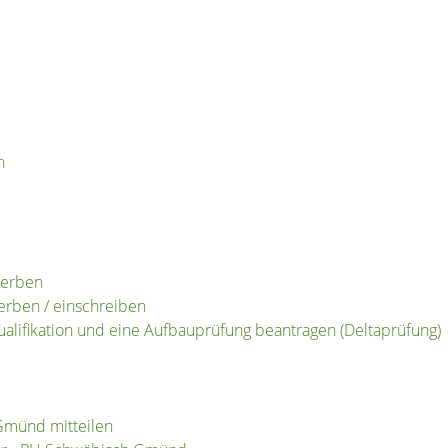
n
werben
erben / einschreiben
alifikation und eine Aufbauprüfung beantragen (Deltaprüfung)
Gmünd mitteilen