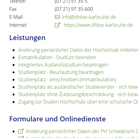
Telefon
(07
21) 97
35-5
Fax
(07
21) 97
35-600
E-Mail
info@dhbw-karlsruhe.de
Internet
https://www.dhbw-karlsruhe.de
Leistungen
Änderung persönlicher Daten der Hochschule mitteile
Exmatrikulation - Studium beenden
Integriertes Auslandsstudium beantragen
Studienplatz - Beurlaubung beantragen
Studienplatz - einschreiben (Immatrikulation)
Studienplatz als ausländischer Studierender - sich be
Studienplatz ohne Zulassungsbeschränkung - sich bew
Zugang zur Dualen Hochschule über eine schulische Qu
Formulare und Onlinedienste
Änderung persönlicher Daten der PH Schwäbisch 