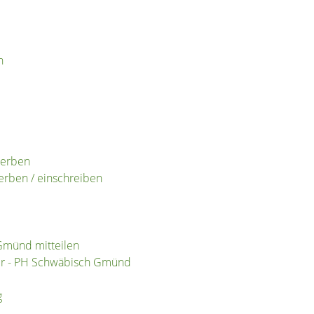
n
werben
erben / einschreiben
Gmünd mitteilen
er - PH Schwäbisch Gmünd
g