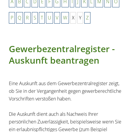
A
B
C
D
E
F
G
H
I
J
K
L
M
N
O
P
Q
R
S
T
U
V
W
X
Y
Z
Gewerbezentralregister -
Auskunft beantragen
Eine Auskunft aus dem Gewerbezentralregister zeigt,
ob Sie in der Vergangenheit gegen gewerberechtliche
Vorschriften verstoßen haben.
Die Auskunft dient auch als Nachweis Ihrer
persönlichen Zuverlässigkeit, beispielsweise wenn Sie
ein erlaubnispflichtiges Gewerbe (zum Beispiel