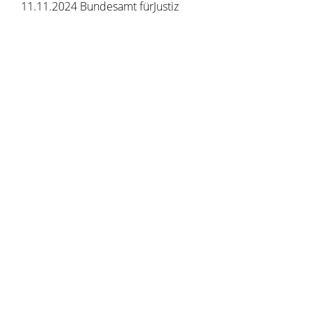
11.11.2024 Bundesamt fürJustiz
Copyright © 2020 - 2021 dvv-bw -
https://www.voehrenbach.de/verwaltung-und-
politik/leistungen+a+-+z