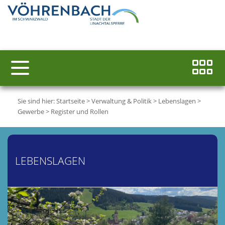
Sie sind hier:
Startseite
>
Verwaltung & Politik
>
Lebenslagen
>
Gewerbe
>
Register und Rollen
LEBENSLAGEN