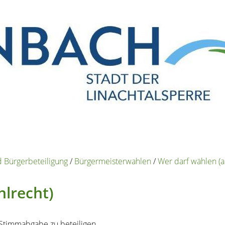
 Bürgerbeteiligung
/
Bürgermeisterwahlen
/
Wer darf wählen (a
hlrecht)
h Stimmabgabe zu beteiligen.