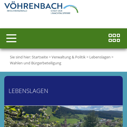
Sie sind hier:
Startseite
>
Verwaltung & Politik
>
Lebenslagen
>
Wahlen und Bürgerbeteiligung
LEBENSLAGEN