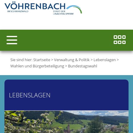
Sie sind hier:
Startseite
>
Verwaltung & Politik
>
Lebenslagen
>
Wahlen und Bürgerbeteiligung
>
Bundestagswahl
LEBENSLAGEN