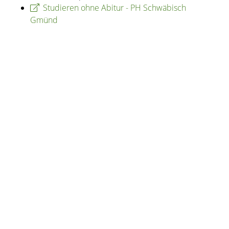
Studieren ohne Abitur - PH Schwäbisch
Gmünd
Copyright © 2020 - 2021 dvv-bw -
https://www.voehrenbach.de/verwaltung-und-
politik/staedtische+einrichtungen