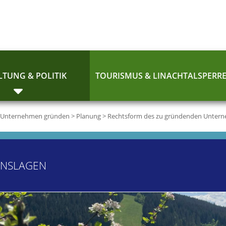
TUNG & POLITIK
TOURISMUS & LINACHTALSPERR
Unternehmen gründen
>
Planung
>
Rechtsform des zu gründenden Unter
ENSLAGEN