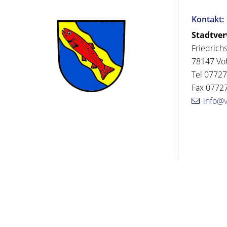
Kontakt:
Stadtve
Friedrich
78147 Vö
Tel 07727
Fax 07727
info@