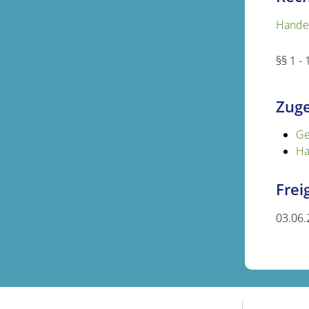
Hande
§§ 1 -
Zuge
Ge
Ha
Fre
03.06.