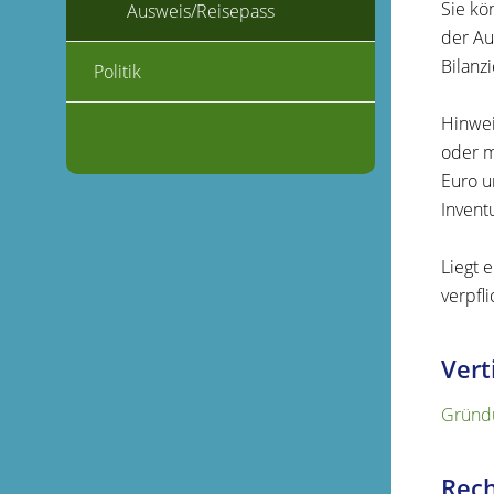
Sie kö
Ausweis/Reisepass
der Au
Bilanzi
Politik
Hinwei
oder m
Euro u
Invent
Liegt 
verpfli
Vert
Gründu
Rech