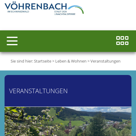
Sie sind hier:
Startseite
>
Leben & Wohnen
>
Veranstaltungen
VERANSTALTUNGEN