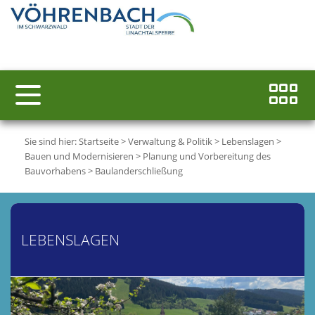
Sie sind hier:
Startseite
>
Verwaltung & Politik
>
Lebenslagen
>
Bauen und Modernisieren
>
Planung und Vorbereitung des
Bauvorhabens
>
Baulanderschließung
LEBENSLAGEN