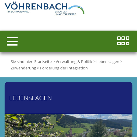
Sie sind hier:
Startseite
>
Verwaltung & Politik
>
Lebenslagen
>
Zuwanderung
>
Förderung der Integration
LEBENSLAGEN