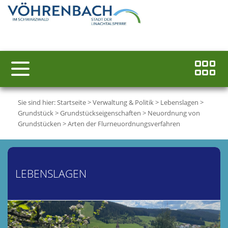
Sie sind hier:
Startseite
>
Verwaltung & Politik
>
Lebenslagen
>
Grundstück
>
Grundstückseigenschaften
>
Neuordnung von
Grundstücken
>
Arten der Flurneuordnungsverfahren
LEBENSLAGEN