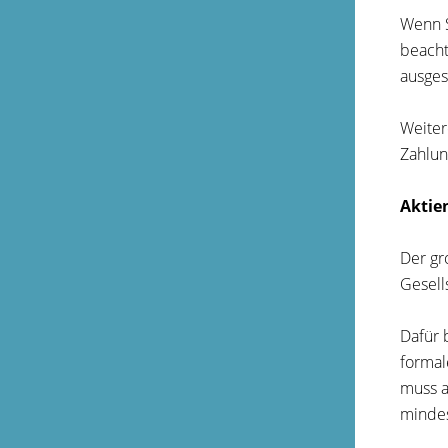
Wenn S
beacht
ausges
Weiter
Zahlun
Aktie
Der gr
Gesell
Dafür 
formal
muss a
mindes