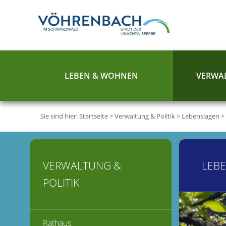
LEBEN & WOHNEN
VERWAL
Sie sind hier:
Startseite
>
Verwaltung & Politik
>
Lebenslagen
>
VERWALTUNG &
LEB
POLITIK
Rathaus