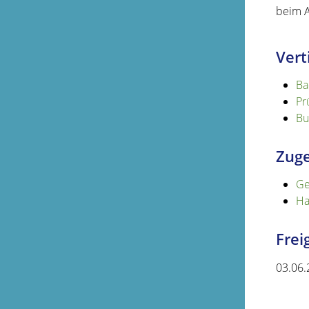
beim A
Vert
Ba
Pr
Bu
Zuge
Ge
Ha
Fre
03.06.