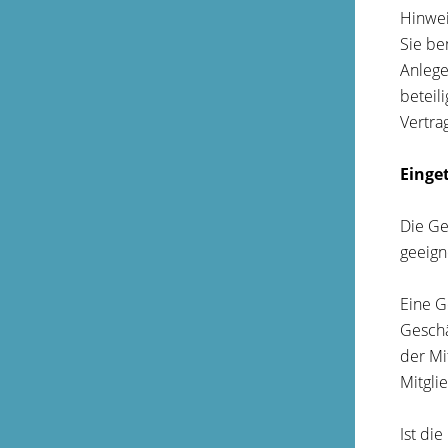
Hinwei
Sie be
Anlege
beteil
Vertra
Einge
Die Ge
geeign
Eine G
Geschä
der Mi
Mitgli
Ist die