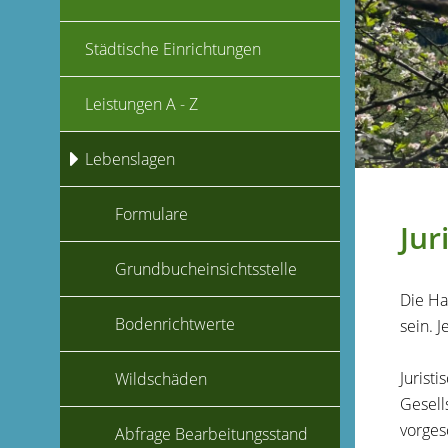
Städtische Einrichtungen
Leistungen A - Z
Lebenslagen
Formulare
Jur
Grundbucheinsichtsstelle
Die Ha
Bodenrichtwerte
sein. 
Jurist
Wildschäden
Gesell
vorges
Abfrage Bearbeitungsstand