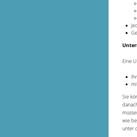
Je
Ge
Unter
Eine U
Ih
mi
Sie kö
danach
müssen
wie be
unter 