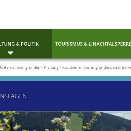
TUNG & POLITIK
TOURISMUS & LINACHTALSPERR
Unternehmen gründen
>
Planung
>
Rechtsform des zu gründenden Unter
ENSLAGEN