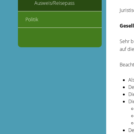
Ausweis/Reisepass
Jurist
Politik
Gesel
Sehr b
auf di
Beacht
Al
De
Di
Di
De