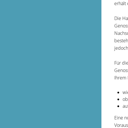
erhält 
Die Ha
Genoss
Nachsc
besteh
jedoch
Für di
Genoss
Ihrem 
wi
ob
au
Eine n
Voraus