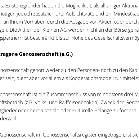
s: Existenzgründer haben die Möglichkeit, als alleiniger Aktion
nötigen jedoch zusätzlich drei Aufsichtsräte und ein Mindestkap
r an Ihrem Vorhaben durch die Ausgabe von Aktien oder durch
igen. Die Aktien der Kleinen AG werden nicht an der Börse geh
gspartnern ist beschränkt bis zur Höhe des Gesellschaftsvermö
tragene Genossenschaft (e.G.)
nossenschaft gehört weder zu den Personen- noch zu den Kapit
et sein, dient aber vor allem als Kooperationsmodell für mitte
enossenschaft ist ein Zusammenschluss von mindestens drei Mi
ftsbetrieb (z.B. Volks- und Raiffeisenbanken). Zweck der Genos
tglieder oder deren soziale oder kulturelle Belange zu fördern
ederzahl.
 Genossenschaft im Genossenschaftsregister eingetragen, ist sie r