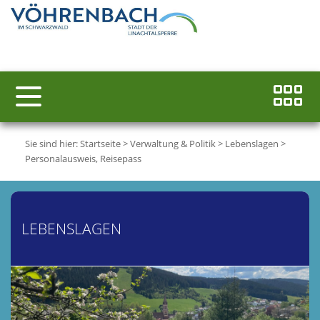
Sie sind hier:
Startseite
>
Verwaltung & Politik
>
Lebenslagen
>
Personalausweis, Reisepass
LEBENSLAGEN