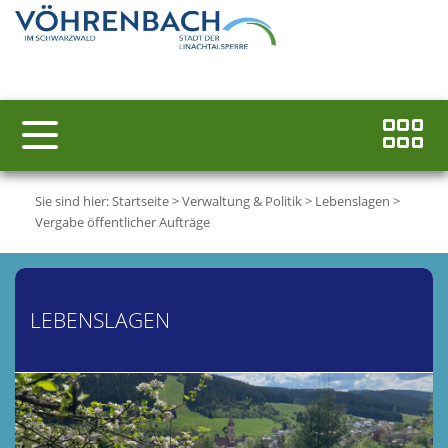
Sie sind hier:
Startseite
>
Verwaltung & Politik
>
Lebenslagen
>
Vergabe öffentlicher Aufträge
LEBENSLAGEN