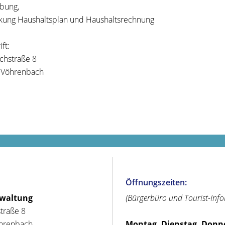
ibung,
kung Haushaltsplan und Haushaltsrechnung
ft:
ichstraße 8
 Vöhrenbach
Öffnungszeiten:
rwaltung
(Bürgerbüro und Tourist-Inf
straße 8
hrenbach
Montag, Dienstag, Donn