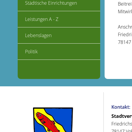
Städtische Einrichtungen
Beitre
Mitwir
Leistungen A - Z
Anschri
Friedr
Lebenslagen
78147
Politik
Kontakt:
Stadtve
Friedrich
78147 Vö