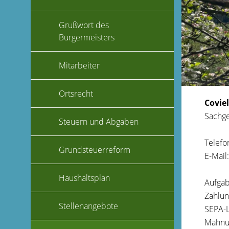
Grußwort des
Bürgermeisters
Mitarbeiter
Ortsrecht
Covie
Sachge
Steuern und Abgaben
Telefo
Grundsteuerreform
E-Mail
Haushaltsplan
Aufgab
Zahlun
Stellenangebote
SEPA-L
Mahnu