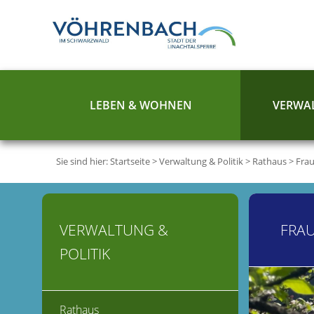
LEBEN & WOHNEN
VERWAL
Sie sind hier:
Startseite
>
Verwaltung & Politik
>
Rathaus
>
Frau
VERWALTUNG &
FRAU
POLITIK
Rathaus