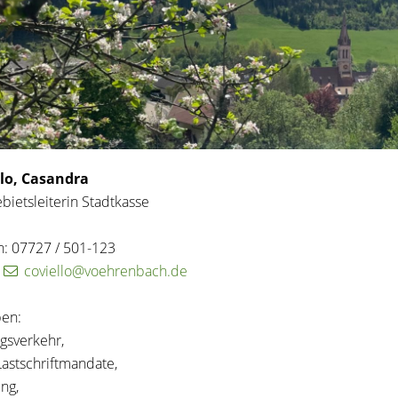
llo, Casandra
bietsleiterin Stadtkasse
n: 07727 / 501-123
:
coviello@voehrenbach.de
en:
gsverkehr,
astschriftmandate,
ng,