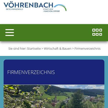
Sie sind hier:
Startseite
>
Wirtschaft & Bauen
>
Firmenverzeichnis
FIRMENVERZEICHNIS