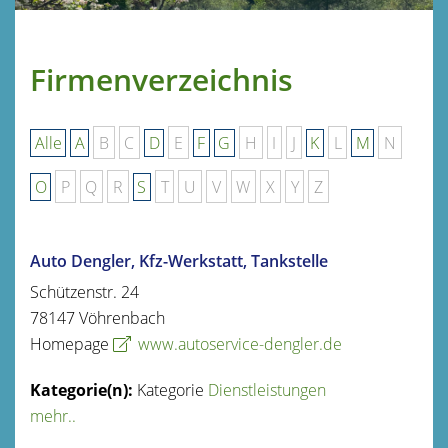
Firmenverzeichnis
Alle
A
B
C
D
E
F
G
H
I
J
K
L
M
N
O
P
Q
R
S
T
U
V
W
X
Y
Z
Auto Dengler, Kfz-Werkstatt, Tankstelle
Schützenstr. 24
78147
Vöhrenbach
Homepage
www.autoservice-dengler.de
Kategorie
Dienstleistungen
mehr..