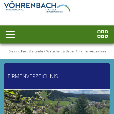
Sie sind hier:
Startseite
>
Wirtschaft & Bauen
>
Firmenverzeichnis
FIRMENVERZEICHNIS